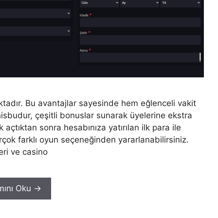
ktadır. Bu avantajlar sayesinde hem eğlenceli vakit
hisbudur, çeşitli bonuslar sunarak üyelerine ekstra
açtıktan sonra hesabınıza yatırılan ilk para ile
birçok farklı oyun seçeneğinden yararlanabilirsiniz.
eri ve casino
mını Oku →