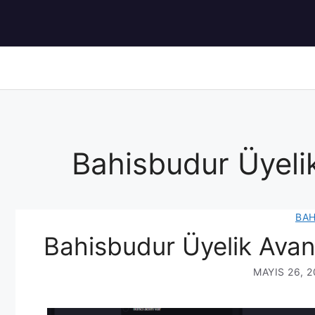
İçeriğe
atla
Bahisbudur Üyelik
BA
Bahisbudur Üyelik Avant
MAYIS 26, 2