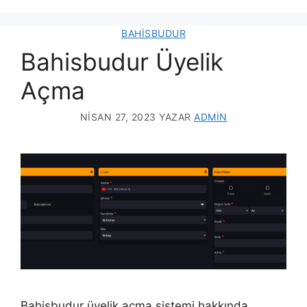
BAHISBUDUR
Bahisbudur Üyelik
Açma
NISAN 27, 2023
YAZAR
ADMIN
Bahisbudur üyelik açma sistemi hakkında