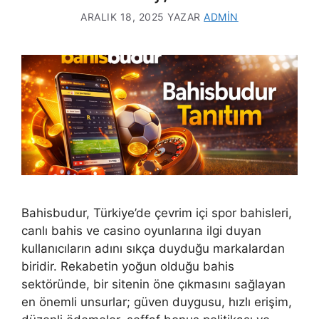
ARALIK 18, 2025
YAZAR
ADMIN
Bahisbudur, Türkiye’de çevrim içi spor bahisleri,
canlı bahis ve casino oyunlarına ilgi duyan
kullanıcıların adını sıkça duyduğu markalardan
biridir. Rekabetin yoğun olduğu bahis
sektöründe, bir sitenin öne çıkmasını sağlayan
en önemli unsurlar; güven duygusu, hızlı erişim,