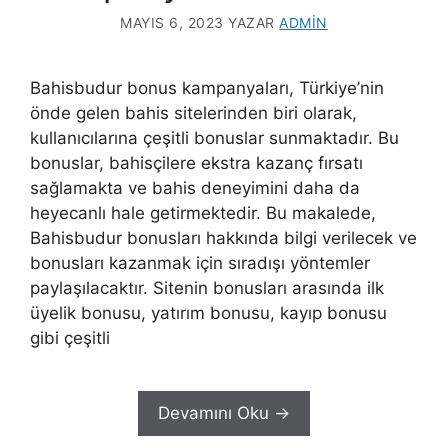
MAYIS 6, 2023
YAZAR
ADMIN
Bahisbudur bonus kampanyaları, Türkiye’nin
önde gelen bahis sitelerinden biri olarak,
kullanıcılarına çeşitli bonuslar sunmaktadır. Bu
bonuslar, bahisçilere ekstra kazanç fırsatı
sağlamakta ve bahis deneyimini daha da
heyecanlı hale getirmektedir. Bu makalede,
Bahisbudur bonusları hakkında bilgi verilecek ve
bonusları kazanmak için sıradışı yöntemler
paylaşılacaktır. Sitenin bonusları arasında ilk
üyelik bonusu, yatırım bonusu, kayıp bonusu
gibi çeşitli
Devamını Oku →