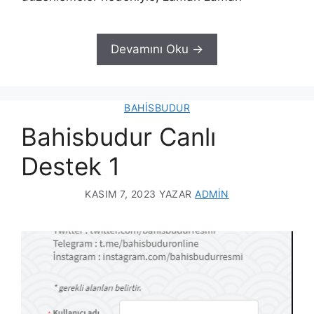
Devamını Oku →
BAHISBUDUR
Bahisbudur Canlı
Destek 1
KASIM 7, 2023
YAZAR
ADMIN