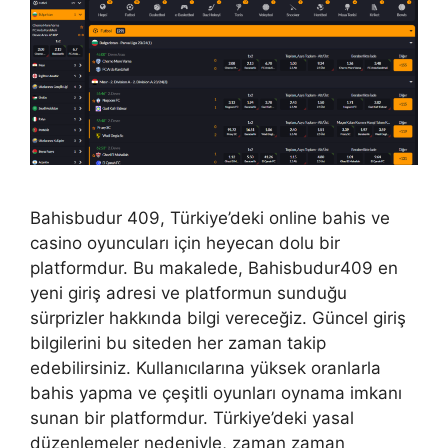
Bahisbudur 409, Türkiye’deki online bahis ve
casino oyuncuları için heyecan dolu bir
platformdur. Bu makalede, Bahisbudur409 en
yeni giriş adresi ve platformun sunduğu
sürprizler hakkında bilgi vereceğiz. Güncel giriş
bilgilerini bu siteden her zaman takip
edebilirsiniz. Kullanıcılarına yüksek oranlarla
bahis yapma ve çeşitli oyunları oynama imkanı
sunan bir platformdur. Türkiye’deki yasal
düzenlemeler nedeniyle, zaman zaman