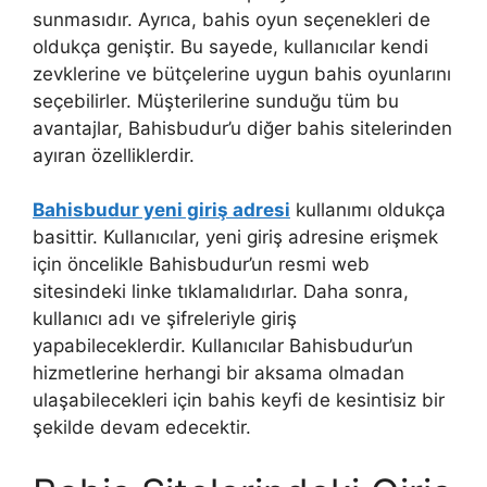
sunmasıdır. Ayrıca, bahis oyun seçenekleri de
oldukça geniştir. Bu sayede, kullanıcılar kendi
zevklerine ve bütçelerine uygun bahis oyunlarını
seçebilirler. Müşterilerine sunduğu tüm bu
avantajlar, Bahisbudur’u diğer bahis sitelerinden
ayıran özelliklerdir.
Bahisbudur yeni giriş adresi
kullanımı oldukça
basittir. Kullanıcılar, yeni giriş adresine erişmek
için öncelikle Bahisbudur’un resmi web
sitesindeki linke tıklamalıdırlar. Daha sonra,
kullanıcı adı ve şifreleriyle giriş
yapabileceklerdir. Kullanıcılar Bahisbudur’un
hizmetlerine herhangi bir aksama olmadan
ulaşabilecekleri için bahis keyfi de kesintisiz bir
şekilde devam edecektir.