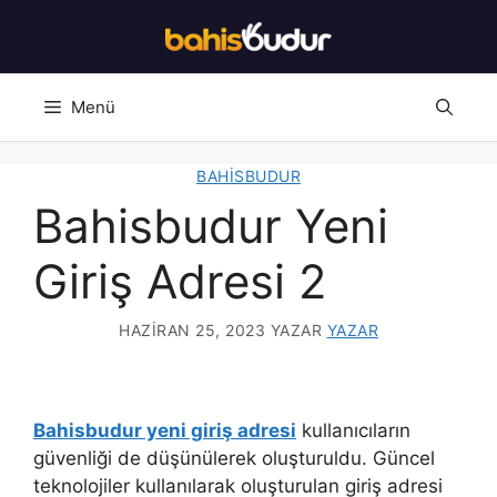
İçeriğe
atla
Menü
BAHISBUDUR
Bahisbudur Yeni
Giriş Adresi 2
HAZIRAN 25, 2023
YAZAR
YAZAR
Bahisbudur yeni giriş adresi
kullanıcıların
güvenliği de düşünülerek oluşturuldu. Güncel
teknolojiler kullanılarak oluşturulan giriş adresi