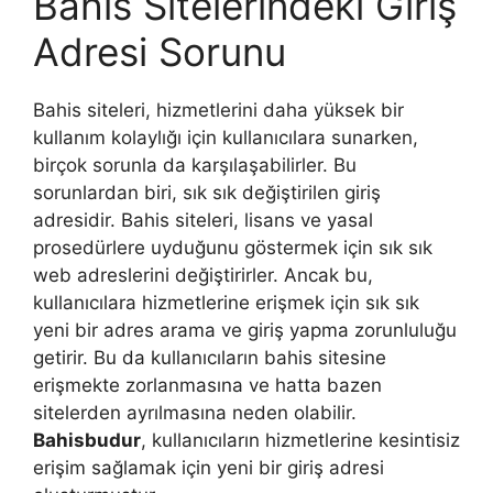
Bahis Sitelerindeki Giriş
Adresi Sorunu
Bahis siteleri, hizmetlerini daha yüksek bir
kullanım kolaylığı için kullanıcılara sunarken,
birçok sorunla da karşılaşabilirler. Bu
sorunlardan biri, sık sık değiştirilen giriş
adresidir. Bahis siteleri, lisans ve yasal
prosedürlere uyduğunu göstermek için sık sık
web adreslerini değiştirirler. Ancak bu,
kullanıcılara hizmetlerine erişmek için sık sık
yeni bir adres arama ve giriş yapma zorunluluğu
getirir. Bu da kullanıcıların bahis sitesine
erişmekte zorlanmasına ve hatta bazen
sitelerden ayrılmasına neden olabilir.
Bahisbudur
, kullanıcıların hizmetlerine kesintisiz
erişim sağlamak için yeni bir giriş adresi