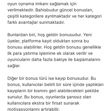
oyun oynama imkanı sağlamak için
verilmektedir. Bahisbudur güncel bonusları,
çeşitli kategorilere ayrılmaktadır ve her kategori
farklı avantajlar sunmaktadır.
Bunlardan biri, hoş geldin bonusudur. Yeni
üyeler, platforma kayıt olduktan sonra bu
bonusu alabilirler. Hoş geldin bonusu genellikle
ilk para yatırma işlemine ek olarak verilir ve
oyuncuların daha fazla bakiye ile başlamalarını
sağlar.
Diğer bir bonus türü ise kayıp bonusudur. Bu
bonus, kullanıcılar belirli bir süre içinde yaptıkları
kayıpların bir kısmını geri alabilecekleri şekilde
sunulur. Bu bonus, oyunlarda şanssız olan
kullanıcılara ekstra bir fırsat sunarak
motivasyonlarını artırabilir.