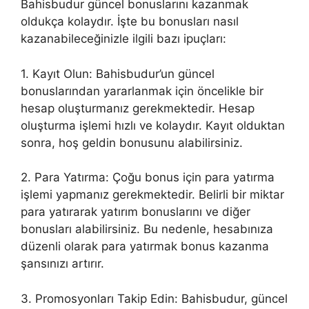
Bahisbudur güncel bonuslarını kazanmak
oldukça kolaydır. İşte bu bonusları nasıl
kazanabileceğinizle ilgili bazı ipuçları:
1. Kayıt Olun: Bahisbudur’un güncel
bonuslarından yararlanmak için öncelikle bir
hesap oluşturmanız gerekmektedir. Hesap
oluşturma işlemi hızlı ve kolaydır. Kayıt olduktan
sonra, hoş geldin bonusunu alabilirsiniz.
2. Para Yatırma: Çoğu bonus için para yatırma
işlemi yapmanız gerekmektedir. Belirli bir miktar
para yatırarak yatırım bonuslarını ve diğer
bonusları alabilirsiniz. Bu nedenle, hesabınıza
düzenli olarak para yatırmak bonus kazanma
şansınızı artırır.
3. Promosyonları Takip Edin: Bahisbudur, güncel