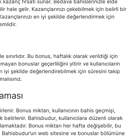
k kazanç fırsatı sunar. Bedava bahislerinizle elde
ir hale gelir. Kazançlarınızı çekebilmek için belirli bir
azançlarınızı en iyi şekilde değerlendirmek için
emlidir.
 sınırlıdır. Bu bonus, haftalık olarak verildiği için
mayan bonuslar geçerliliğini yitirir ve kullanıcıların
 iyi şekilde değerlendirebilmek için süresini takip
malısınız.
laması
lenir. Bonus miktarı, kullanıcının bahis geçmişi,
k belirlenir. Bahisbudur, kullanıcılara düzenli olarak
lamaktadır. Bonus miktarı her hafta değişebilir, bu
çin Bahisbudur’un web sitesine ve bonuslar bölümüne