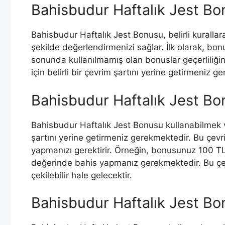
Bahisbudur Haftalık Jest Bon
Bahisbudur Haftalık Jest Bonusu, belirli kurallar
şekilde değerlendirmenizi sağlar. İlk olarak, bon
sonunda kullanılmamış olan bonuslar geçerliliğini 
için belirli bir çevrim şartını yerine getirmeniz g
Bahisbudur Haftalık Jest Bo
Bahisbudur Haftalık Jest Bonusu kullanabilmek ve 
şartını yerine getirmeniz gerekmektedir. Bu çevrim
yapmanızı gerektirir. Örneğin, bonusunuz 100 TL
değerinde bahis yapmanız gerekmektedir. Bu çe
çekilebilir hale gelecektir.
Bahisbudur Haftalık Jest Bo