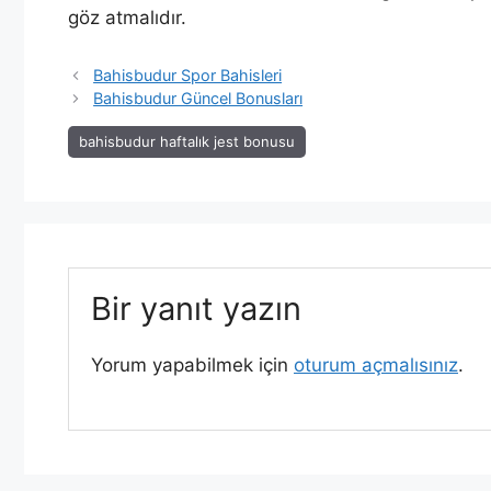
göz atmalıdır.
Bahisbudur Spor Bahisleri
Bahisbudur Güncel Bonusları
bahisbudur haftalık jest bonusu
Bir yanıt yazın
Yorum yapabilmek için
oturum açmalısınız
.