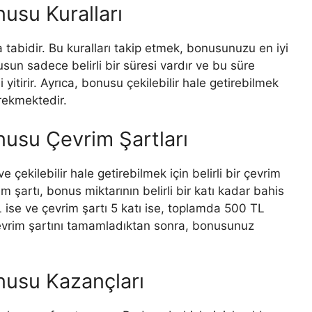
usu Kuralları
a tabidir. Bu kuralları takip etmek, bonusunuzu en iyi
usun sadece belirli bir süresi vardır ve bu süre
yitirir. Ayrıca, bonusu çekilebilir hale getirebilmek
erekmektedir.
nusu Çevrim Şartları
çekilebilir hale getirebilmek için belirli bir çevrim
 şartı, bonus miktarının belirli bir katı kadar bahis
 ise ve çevrim şartı 5 katı ise, toplamda 500 TL
vrim şartını tamamladıktan sonra, bonusunuz
nusu Kazançları